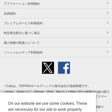
アプリケーション利用規約
会員規約
プレミアムサービス利用規約
特定商法取引に基づく表記
個人情報の取扱いについて
ソーシャルメディア利用規約
iCataは、TOPPANホールディングス株式会社の登録商標です。
Apple、Apple ロゴ、iPhone、iPad、MacおよびMac OS は米国その他の国で
登録された Apple Inc. の商標です。App Store は Apple Inc. のサービスマー
クです。
On our website we use some cookies. These
Android、Google Play および Google Play ロゴ は Google LLC の商標で
are necessary for our site to work properly
す。