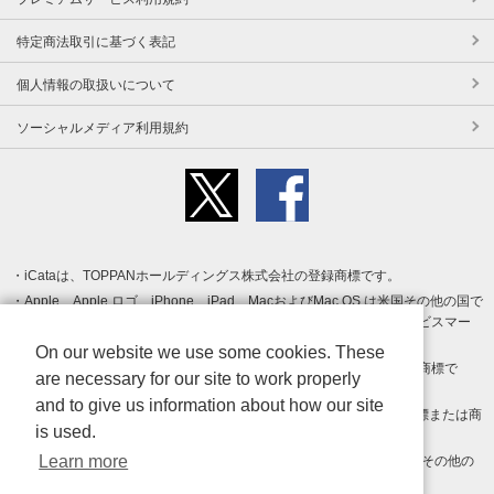
特定商法取引に基づく表記
個人情報の取扱いについて
ソーシャルメディア利用規約
iCataは、TOPPANホールディングス株式会社の登録商標です。
Apple、Apple ロゴ、iPhone、iPad、MacおよびMac OS は米国その他の国で
登録された Apple Inc. の商標です。App Store は Apple Inc. のサービスマー
クです。
On our website we use some cookies. These
Android、Google Play および Google Play ロゴ は Google LLC の商標で
are necessary for our site to work properly
す。
and to give us information about how our site
Windows は Microsoft Inc.の米国およびその他の国における登録商標または商
is used.
標です。
Learn more
Adobe、Adobe Reader、Adobe PDF は、Adobe Inc.の米国およびその他の
国における商標または登録商標です。