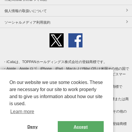
個人情報の取扱いについて
ソーシャルメディア利用規約
iCataは、TOPPANホールディングス株式会社の登録商標です。
Apple、Apple ロゴ、iPhone、iPad、MacおよびMac OS は米国その他の国で
登録された Apple Inc. の商標です。App Store は Apple Inc. のサービスマー
クです。
On our website we use some cookies. These
Android、Google Play および Google Play ロゴ は Google LLC の商標で
are necessary for our site to work properly
す。
and to give us information about how our site
Windows は Microsoft Inc.の米国およびその他の国における登録商標または商
is used.
標です。
Learn more
Adobe、Adobe Reader、Adobe PDF は、Adobe Inc.の米国およびその他の
国における商標または登録商標です。
その他、記載されている会社名、商品名、ロゴは各社の商標または登録商標
Deny
Accept
です。