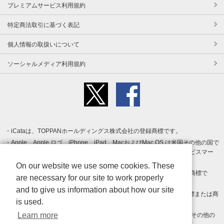
プレミアムサービス利用規約
特定商法取引に基づく表記
個人情報の取扱いについて
ソーシャルメディア利用規約
iCataは、TOPPANホールディングス株式会社の登録商標です。
Apple、Apple ロゴ、iPhone、iPad、MacおよびMac OS は米国その他の国で
登録された Apple Inc. の商標です。App Store は Apple Inc. のサービスマー
クです。
On our website we use some cookies. These
Android、Google Play および Google Play ロゴ は Google LLC の商標で
are necessary for our site to work properly
す。
and to give us information about how our site
Windows は Microsoft Inc.の米国およびその他の国における登録商標または商
is used.
標です。
Learn more
Adobe、Adobe Reader、Adobe PDF は、Adobe Inc.の米国およびその他の