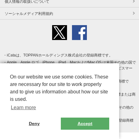
個人情報の取扱いについて
ソーシャルメディア利用規約
iCataは、TOPPANホールディングス株式会社の登録商標です。
Apple、Apple ロゴ、iPhone、iPad、MacおよびMac OS は米国その他の国で
登録された Apple Inc. の商標です。App Store は Apple Inc. のサービスマー
クです。
On our website we use some cookies. These
Android、Google Play および Google Play ロゴ は Google LLC の商標で
are necessary for our site to work properly
す。
and to give us information about how our site
Windows は Microsoft Inc.の米国およびその他の国における登録商標または商
is used.
標です。
Learn more
Adobe、Adobe Reader、Adobe PDF は、Adobe Inc.の米国およびその他の
国における商標または登録商標です。
その他、記載されている会社名、商品名、ロゴは各社の商標または登録商標
Deny
Accept
です。
Copyright (c) TOPPAN Inc.