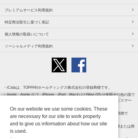
プレミアムサービス利用規約
特定商法取引に基づく表記
個人情報の取扱いについて
ソーシャルメディア利用規約
iCataは、TOPPANホールディングス株式会社の登録商標です。
Apple、Apple ロゴ、iPhone、iPad、MacおよびMac OS は米国その他の国で
登録された Apple Inc. の商標です。App Store は Apple Inc. のサービスマー
クです。
On our website we use some cookies. These
Android、Google Play および Google Play ロゴ は Google LLC の商標で
are necessary for our site to work properly
す。
and to give us information about how our site
Windows は Microsoft Inc.の米国およびその他の国における登録商標または商
is used.
標です。