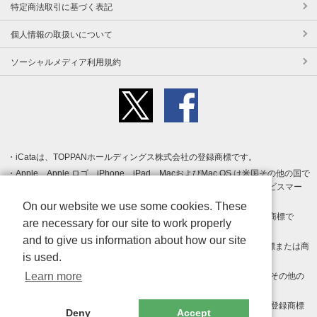
特定商法取引に基づく表記
個人情報の取扱いについて
ソーシャルメディア利用規約
iCataは、TOPPANホールディングス株式会社の登録商標です。
Apple、Apple ロゴ、iPhone、iPad、MacおよびMac OS は米国その他の国で
登録された Apple Inc. の商標です。App Store は Apple Inc. のサービスマー
クです。
On our website we use some cookies. These
Android、Google Play および Google Play ロゴ は Google LLC の商標で
are necessary for our site to work properly
す。
and to give us information about how our site
Windows は Microsoft Inc.の米国およびその他の国における登録商標または商
is used.
標です。
Learn more
Adobe、Adobe Reader、Adobe PDF は、Adobe Inc.の米国およびその他の
国における商標または登録商標です。
その他、記載されている会社名、商品名、ロゴは各社の商標または登録商標
Deny
Accept