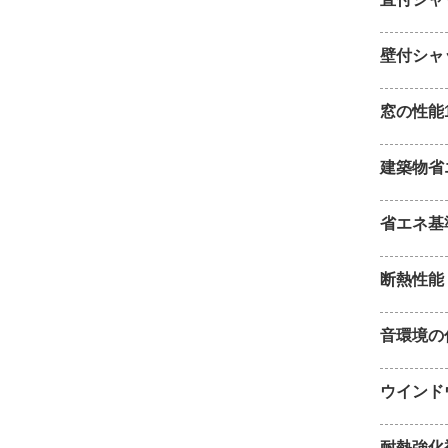
壁付シャ
窓の性能
建築物省
省エネ基
断熱性能
音環境の
ウインド
耐熱強化