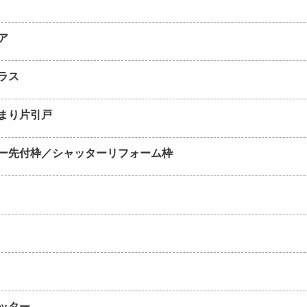
ア
ラス
まり片引戸
ー先付枠／シャッターリフォーム枠
ッター