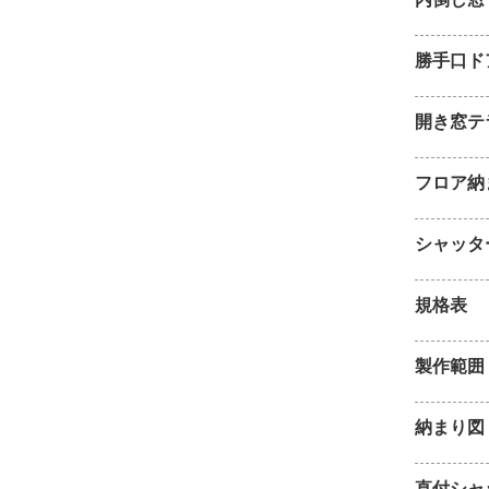
勝手口ド
開き窓テ
フロア納
シャッタ
規格表
製作範囲
納まり図
直付シャ