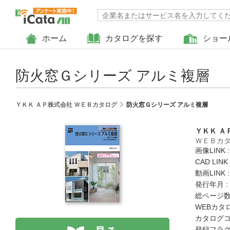
ホーム
カタログを探す
ショー
防火窓Ｇシリーズ アルミ複層
ＹＫＫ ＡＰ株式会社 ＷＥＢカタログ
防火窓Ｇシリーズ アルミ複層
ＹＫＫ Ａ
ＷＥＢカ
画像LINK 
CAD LIN
動画LINK 
発行年月 :
総ページ数 
WEBカタ
カタログコード
登録フラグ