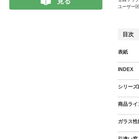
見る
ユーザー区
目次
表紙
INDEX
シリーズ
商品ライ
ガラス性
引違い窓