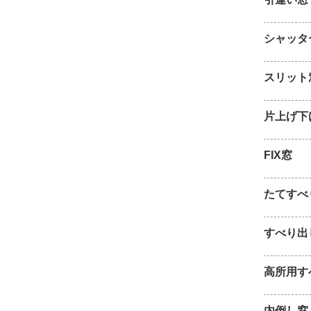
シャッタ
スリット
片上げ下
FIX窓
たてすべ
すべり出
高所用す
内倒し窓