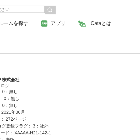
ルームを探す
アプリ
iCataとは
Ｐ株式会社
タログ
: 0：無し
K : 0：無し
: 0：無し
 2021年06月
: 272ページ
ログ登録フラグ : 3：社外
 : XAAAA-H21-142-1
 : 廃版