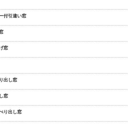
ー付引違い窓
窓
げ窓
り出し窓
し窓
べり出し窓