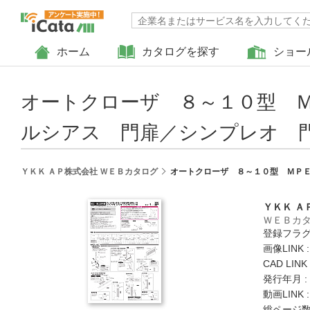
ホーム
カタログを探す
ショー
オートクローザ ８～１０型 
ルシアス 門扉／シンプレオ 門
ＹＫＫ ＡＰ株式会社 ＷＥＢカタログ
オートクローザ ８～１０型 ＭＰＥ
ＹＫＫ Ａ
ＷＥＢカ
登録フラグ
画像LINK 
CAD LIN
発行年月 :
動画LINK 
総ページ数 