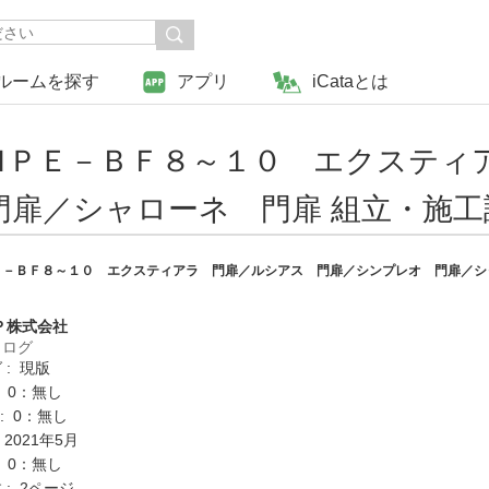
ルームを探す
アプリ
iCataとは
ＭＰＥ－ＢＦ８～１０ エクスティ
扉／シャローネ 門扉 組立・施工
－ＢＦ８～１０ エクスティアラ 門扉／ルシアス 門扉／シンプレオ 門扉／シ
Ｐ株式会社
タログ
 : 現版
: 0：無し
K : 0：無し
 2021年5月
: 0：無し
: 2ページ