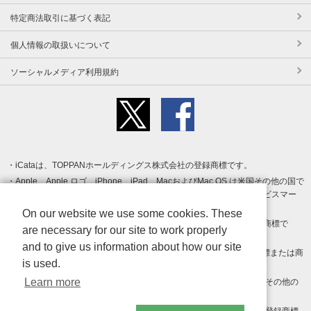
特定商法取引に基づく表記
個人情報の取扱いについて
ソーシャルメディア利用規約
iCataは、TOPPANホールディングス株式会社の登録商標です。
Apple、Apple ロゴ、iPhone、iPad、MacおよびMac OS は米国その他の国で
登録された Apple Inc. の商標です。App Store は Apple Inc. のサービスマー
クです。
On our website we use some cookies. These
Android、Google Play および Google Play ロゴ は Google LLC の商標で
are necessary for our site to work properly
す。
and to give us information about how our site
Windows は Microsoft Inc.の米国およびその他の国における登録商標または商
is used.
標です。
Learn more
Adobe、Adobe Reader、Adobe PDF は、Adobe Inc.の米国およびその他の
国における商標または登録商標です。
その他、記載されている会社名、商品名、ロゴは各社の商標または登録商標