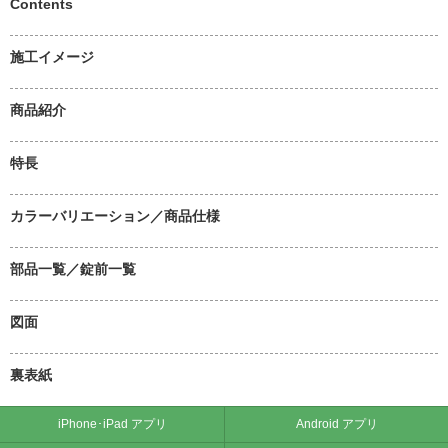
Contents
施工イメージ
商品紹介
特長
カラーバリエーション／商品仕様
部品一覧／錠前一覧
図面
裏表紙
iPhone･iPad アプリ
Android アプリ