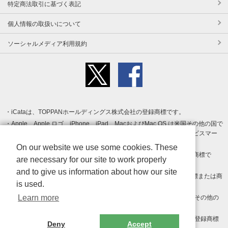
特定商法取引に基づく表記
個人情報の取扱いについて
ソーシャルメディア利用規約
iCataは、TOPPANホールディングス株式会社の登録商標です。
Apple、Apple ロゴ、iPhone、iPad、MacおよびMac OS は米国その他の国で
登録された Apple Inc. の商標です。App Store は Apple Inc. のサービスマー
クです。
On our website we use some cookies. These
Android、Google Play および Google Play ロゴ は Google LLC の商標で
are necessary for our site to work properly
す。
and to give us information about how our site
Windows は Microsoft Inc.の米国およびその他の国における登録商標または商
is used.
標です。
Learn more
Adobe、Adobe Reader、Adobe PDF は、Adobe Inc.の米国およびその他の
国における商標または登録商標です。
その他、記載されている会社名、商品名、ロゴは各社の商標または登録商標
Deny
Accept