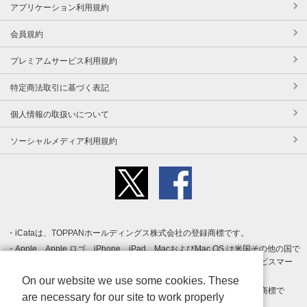
アプリケーション利用規約
会員規約
プレミアムサービス利用規約
特定商法取引に基づく表記
個人情報の取扱いについて
ソーシャルメディア利用規約
iCataは、TOPPANホールディングス株式会社の登録商標です。
Apple、Apple ロゴ、iPhone、iPad、MacおよびMac OS は米国その他の国で
登録された Apple Inc. の商標です。App Store は Apple Inc. のサービスマー
クです。
On our website we use some cookies. These
Android、Google Play および Google Play ロゴ は Google LLC の商標で
are necessary for our site to work properly
す。