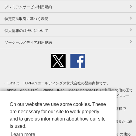
プレミアムサービス利用規約
特定商法取引に基づく表記
個人情報の取扱いについて
ソーシャルメディア利用規約
iCataは、TOPPANホールディングス株式会社の登録商標です。
Apple、Apple ロゴ、iPhone、iPad、MacおよびMac OS は米国その他の国で
登録された Apple Inc. の商標です。App Store は Apple Inc. のサービスマー
クです。
On our website we use some cookies. These
Android、Google Play および Google Play ロゴ は Google LLC の商標で
are necessary for our site to work properly
す。
and to give us information about how our site
Windows は Microsoft Inc.の米国およびその他の国における登録商標または商
is used.
標です。
Learn more
Adobe、Adobe Reader、Adobe PDF は、Adobe Inc.の米国およびその他の