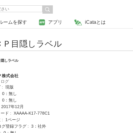
ルームを探す
アプリ
iCataとは
ＣＰ目隠しラベル
目隠しラベル
Ｐ株式会社
タログ
 : 現版
: 0：無し
: 0：無し
 2017年12月
 : XAAAA-K17-778C1
: 1ページ
ログ登録フラグ : 3：社外
K : 0：無し