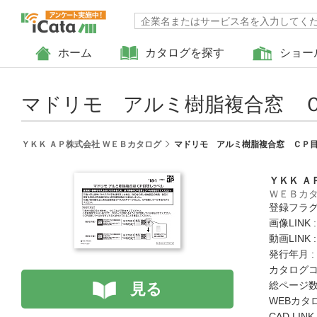
ホーム
カタログを探す
ショー
マドリモ アルミ樹脂複合窓 
ＹＫＫ ＡＰ株式会社 ＷＥＢカタログ
マドリモ アルミ樹脂複合窓 ＣＰ
ＹＫＫ Ａ
ＷＥＢカ
登録フラグ
画像LINK 
動画LINK 
発行年月 :
カタログコード
総ページ数 
見る
WEBカタ
CAD LIN