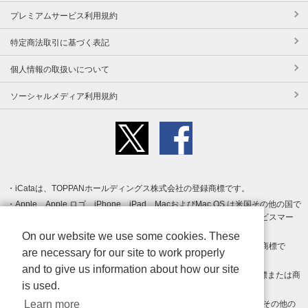
プレミアムサービス利用規約
特定商法取引に基づく表記
個人情報の取扱いについて
ソーシャルメディア利用規約
iCataは、TOPPANホールディングス株式会社の登録商標です。
Apple、Apple ロゴ、iPhone、iPad、MacおよびMac OS は米国その他の国で
登録された Apple Inc. の商標です。App Store は Apple Inc. のサービスマー
クです。
On our website we use some cookies. These
Android、Google Play および Google Play ロゴ は Google LLC の商標で
are necessary for our site to work properly
す。
and to give us information about how our site
Windows は Microsoft Inc.の米国およびその他の国における登録商標または商
is used.
標です。
Learn more
Adobe、Adobe Reader、Adobe PDF は、Adobe Inc.の米国およびその他の