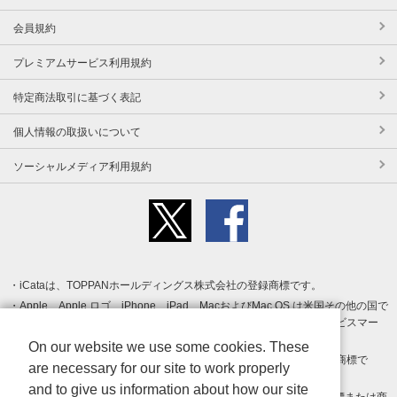
会員規約
プレミアムサービス利用規約
特定商法取引に基づく表記
個人情報の取扱いについて
ソーシャルメディア利用規約
iCataは、TOPPANホールディングス株式会社の登録商標です。
Apple、Apple ロゴ、iPhone、iPad、MacおよびMac OS は米国その他の国で
登録された Apple Inc. の商標です。App Store は Apple Inc. のサービスマー
クです。
On our website we use some cookies. These
Android、Google Play および Google Play ロゴ は Google LLC の商標で
are necessary for our site to work properly
す。
and to give us information about how our site
Windows は Microsoft Inc.の米国およびその他の国における登録商標または商