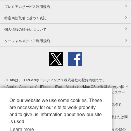
プレミアムサービス利用規約
特定商法取引に基づく表記
個人情報の取扱いについて
ソーシャルメディア利用規約
iCataは、TOPPANホールディングス株式会社の登録商標です。
Apple、Apple ロゴ、iPhone、iPad、MacおよびMac OS は米国その他の国で
登録された Apple Inc. の商標です。App Store は Apple Inc. のサービスマー
クです。
On our website we use some cookies. These
Android、Google Play および Google Play ロゴ は Google LLC の商標で
are necessary for our site to work properly
す。
and to give us information about how our site
Windows は Microsoft Inc.の米国およびその他の国における登録商標または商
is used.
標です。
Learn more
Adobe、Adobe Reader、Adobe PDF は、Adobe Inc.の米国およびその他の