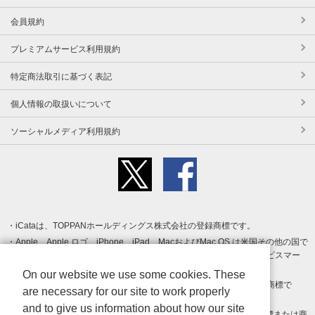
会員規約
プレミアムサービス利用規約
特定商法取引に基づく表記
個人情報の取扱いについて
ソーシャルメディア利用規約
iCataは、TOPPANホールディングス株式会社の登録商標です。
Apple、Apple ロゴ、iPhone、iPad、MacおよびMac OS は米国その他の国で
登録された Apple Inc. の商標です。App Store は Apple Inc. のサービスマー
クです。
On our website we use some cookies. These
Android、Google Play および Google Play ロゴ は Google LLC の商標で
are necessary for our site to work properly
す。
and to give us information about how our site
Windows は Microsoft Inc.の米国およびその他の国における登録商標または商