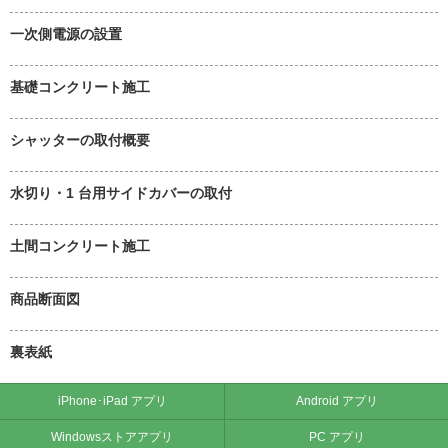
一次側電源の設置
基礎コンクリート施工
シャッターの取付概要
水切り・1 台用サイドカバーの取付
土間コンクリート施工
商品断面図
裏表紙
iPhone･iPad アプリ
Android アプリ
Windowsストアアプリ
PC アプリ