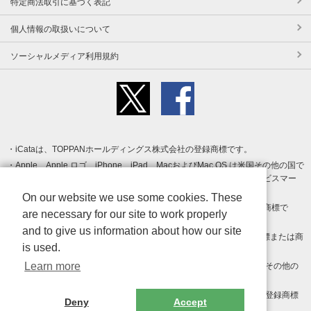
特定商法取引に基づく表記
個人情報の取扱いについて
ソーシャルメディア利用規約
iCataは、TOPPANホールディングス株式会社の登録商標です。
Apple、Apple ロゴ、iPhone、iPad、MacおよびMac OS は米国その他の国で
登録された Apple Inc. の商標です。App Store は Apple Inc. のサービスマー
クです。
On our website we use some cookies. These
Android、Google Play および Google Play ロゴ は Google LLC の商標で
are necessary for our site to work properly
す。
and to give us information about how our site
Windows は Microsoft Inc.の米国およびその他の国における登録商標または商
is used.
標です。
Learn more
Adobe、Adobe Reader、Adobe PDF は、Adobe Inc.の米国およびその他の
国における商標または登録商標です。
その他、記載されている会社名、商品名、ロゴは各社の商標または登録商標
Deny
Accept
です。