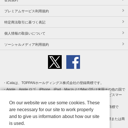
プレミアムサービス利用規約
特定商法取引に基づく表記
個人情報の取扱いについて
ソーシャルメディア利用規約
iCataは、TOPPANホールディングス株式会社の登録商標です。
Apple、Apple ロゴ、iPhone、iPad、MacおよびMac OS は米国その他の国で
登録された Apple Inc. の商標です。App Store は Apple Inc. のサービスマー
クです。
On our website we use some cookies. These
Android、Google Play および Google Play ロゴ は Google LLC の商標で
are necessary for our site to work properly
す。
and to give us information about how our site
Windows は Microsoft Inc.の米国およびその他の国における登録商標または商
is used.
標です。