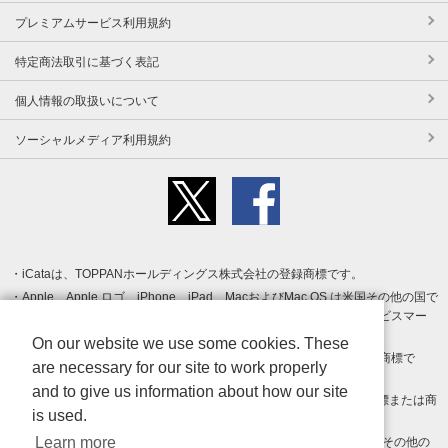
プレミアムサービス利用規約
特定商法取引に基づく表記
個人情報の取扱いについて
ソーシャルメディア利用規約
iCataは、TOPPANホールディングス株式会社の登録商標です。
Apple、Apple ロゴ、iPhone、iPad、MacおよびMac OS は米国その他の国で
登録された Apple Inc. の商標です。App Store は Apple Inc. のサービスマー
クです。
On our website we use some cookies. These
Android、Google Play および Google Play ロゴ は Google LLC の商標で
are necessary for our site to work properly
す。
and to give us information about how our site
Windows は Microsoft Inc.の米国およびその他の国における登録商標または商
is used.
標です。
Learn more
Adobe、Adobe Reader、Adobe PDF は、Adobe Inc.の米国およびその他の