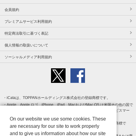
会員規約
プレミアムサービス利用規約
特定商法取引に基づく表記
個人情報の取扱いについて
ソーシャルメディア利用規約
iCataは、TOPPANホールディングス株式会社の登録商標です。
Apple、Apple ロゴ、iPhone、iPad、MacおよびMac OS は米国その他の国で
登録された Apple Inc. の商標です。App Store は Apple Inc. のサービスマー
クです。
On our website we use some cookies. These
Android、Google Play および Google Play ロゴ は Google LLC の商標で
are necessary for our site to work properly
す。
and to give us information about how our site
Windows は Microsoft Inc.の米国およびその他の国における登録商標または商