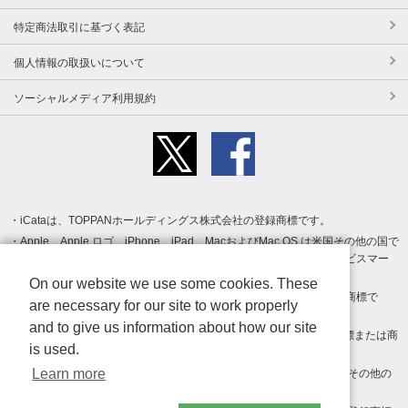
特定商法取引に基づく表記
個人情報の取扱いについて
ソーシャルメディア利用規約
iCataは、TOPPANホールディングス株式会社の登録商標です。
Apple、Apple ロゴ、iPhone、iPad、MacおよびMac OS は米国その他の国で
登録された Apple Inc. の商標です。App Store は Apple Inc. のサービスマー
クです。
On our website we use some cookies. These
Android、Google Play および Google Play ロゴ は Google LLC の商標で
are necessary for our site to work properly
す。
and to give us information about how our site
Windows は Microsoft Inc.の米国およびその他の国における登録商標または商
is used.
標です。
Learn more
Adobe、Adobe Reader、Adobe PDF は、Adobe Inc.の米国およびその他の
国における商標または登録商標です。