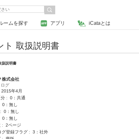
ルームを探す
アプリ
iCataとは
ト 取扱説明書
取扱説明書
Ｐ株式会社
タログ
 2015年4月
分 : 0：共通
: 0：無し
K : 0：無し
: 0：無し
: 2ページ
ログ登録フラグ : 3：社外
 : 廃版