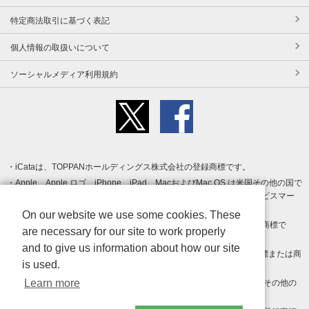
特定商法取引に基づく表記
個人情報の取扱いについて
ソーシャルメディア利用規約
iCataは、TOPPANホールディングス株式会社の登録商標です。
Apple、Apple ロゴ、iPhone、iPad、MacおよびMac OS は米国その他の国で
登録された Apple Inc. の商標です。App Store は Apple Inc. のサービスマー
クです。
On our website we use some cookies. These
Android、Google Play および Google Play ロゴ は Google LLC の商標で
are necessary for our site to work properly
す。
and to give us information about how our site
Windows は Microsoft Inc.の米国およびその他の国における登録商標または商
is used.
標です。
Learn more
Adobe、Adobe Reader、Adobe PDF は、Adobe Inc.の米国およびその他の
国における商標または登録商標です。