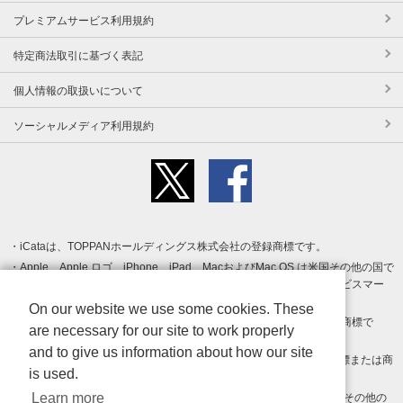
プレミアムサービス利用規約
特定商法取引に基づく表記
個人情報の取扱いについて
ソーシャルメディア利用規約
iCataは、TOPPANホールディングス株式会社の登録商標です。
Apple、Apple ロゴ、iPhone、iPad、MacおよびMac OS は米国その他の国で
登録された Apple Inc. の商標です。App Store は Apple Inc. のサービスマー
クです。
On our website we use some cookies. These
Android、Google Play および Google Play ロゴ は Google LLC の商標で
are necessary for our site to work properly
す。
and to give us information about how our site
Windows は Microsoft Inc.の米国およびその他の国における登録商標または商
is used.
標です。
Learn more
Adobe、Adobe Reader、Adobe PDF は、Adobe Inc.の米国およびその他の