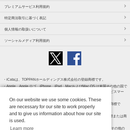
プレミアムサービス利用規約
特定商法取引に基づく表記
個人情報の取扱いについて
ソーシャルメディア利用規約
iCataは、TOPPANホールディングス株式会社の登録商標です。
Apple、Apple ロゴ、iPhone、iPad、MacおよびMac OS は米国その他の国で
登録された Apple Inc. の商標です。App Store は Apple Inc. のサービスマー
クです。
On our website we use some cookies. These
Android、Google Play および Google Play ロゴ は Google LLC の商標で
are necessary for our site to work properly
す。
and to give us information about how our site
Windows は Microsoft Inc.の米国およびその他の国における登録商標または商
is used.
標です。
Learn more
Adobe、Adobe Reader、Adobe PDF は、Adobe Inc.の米国およびその他の