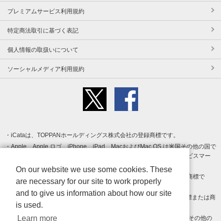
プレミアムサービス利用規約
特定商法取引に基づく表記
個人情報の取扱いについて
ソーシャルメディア利用規約
iCataは、TOPPANホールディングス株式会社の登録商標です。
Apple、Apple ロゴ、iPhone、iPad、MacおよびMac OS は米国その他の国で
登録された Apple Inc. の商標です。App Store は Apple Inc. のサービスマー
クです。
On our website we use some cookies. These
Android、Google Play および Google Play ロゴ は Google LLC の商標で
are necessary for our site to work properly
す。
and to give us information about how our site
Windows は Microsoft Inc.の米国およびその他の国における登録商標または商
is used.
標です。
Learn more
Adobe、Adobe Reader、Adobe PDF は、Adobe Inc.の米国およびその他の