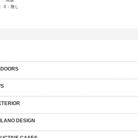
K : 0：無し
G DOORS
WS
XTERIOR
ILANO DESIGN
UCTIVE CASES