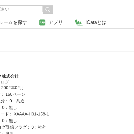
ルームを探す
アプリ
iCataとは
Ｐ株式会社
タログ
 2002年02月
: 158ページ
分 : 0：共通
: 0：無し
 : XAAAA-H01-158-1
: 0：無し
ログ登録フラグ : 3：社外
 : 廃版