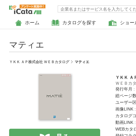
ホーム
カタログを探す
ショー
マティエ
ＹＫＫ ＡＰ株式会社 ＷＥＢカタログ
マティエ
ＹＫＫ Ａ
ＷＥＢカ
発行年月 :
総ページ数 
ユーザー区
画像LINK 
カタログコード
動画LINK 
WEBカタ
登録フラグ