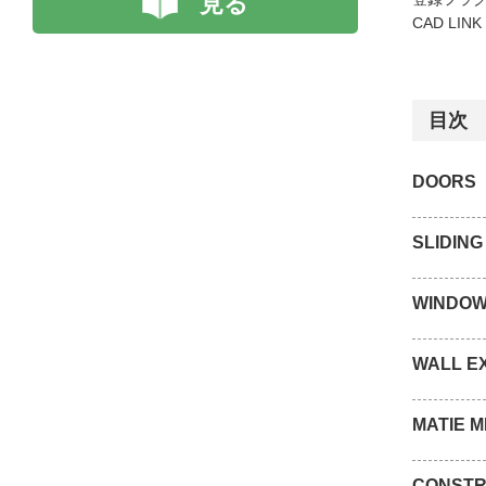
見る
CAD LIN
目次
DOORS
SLIDIN
WINDO
WALL E
MATIE M
CONSTR