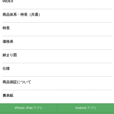
INDEX
商品体系・特長（共通）
特長
価格表
納まり図
仕様
商品保証について
裏表紙
iPhone･iPad アプリ
Android アプリ