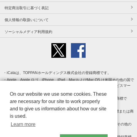
特定商法取引に基づく表記
個人情報の取扱いについて
ソーシャルメディア利用規約
iCataは、TOPPANホールディングス株式会社の登録商標です。
Apple、Apple ロゴ、iPhone、iPad、MacおよびMac OS は米国その他の国で
登録された Apple Inc. の商標です。App Store は Apple Inc. のサービスマー
クです。
On our website we use some cookies. These
Android、Google Play および Google Play ロゴ は Google LLC の商標で
are necessary for our site to work properly
す。
and to give us information about how our site
Windows は Microsoft Inc.の米国およびその他の国における登録商標または商
is used.
標です。
Learn more
Adobe、Adobe Reader、Adobe PDF は、Adobe Inc.の米国およびその他の
国における商標または登録商標です。
その他、記載されている会社名、商品名、ロゴは各社の商標または登録商標