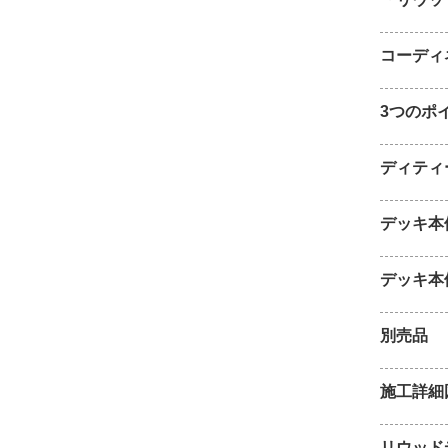
コーディ
3つのポ
ディティ
デッキ本
デッキ本
別売品
施工詳細
リウッド