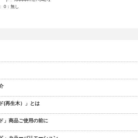
K : 0：無し
介
ド(再生木）」とは
ド」商品ご使用の前に
ド」カラーバリエーション