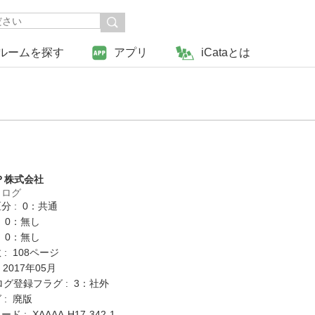
ルームを探す
アプリ
iCataとは
Ｐ株式会社
タログ
分 : 0：共通
: 0：無し
: 0：無し
: 108ページ
 2017年05月
ログ登録フラグ : 3：社外
 : 廃版
 : XAAAA-H17-342-1