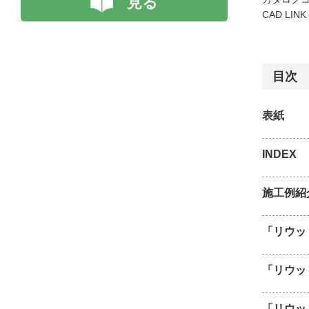
見る
CAD LIN
目次
表紙
INDEX
施工例紹
「リウッ
「リウッ
「リウッ