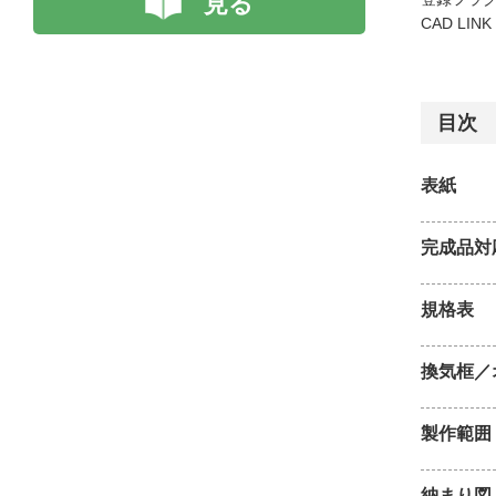
見る
CAD LIN
目次
表紙
完成品対
規格表
換気框／
製作範囲
納まり図