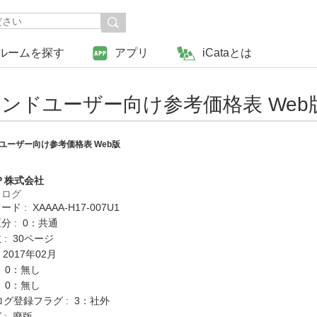
ルームを探す
アプリ
iCataとは
エンドユーザー向け参考価格表 Web
ユーザー向け参考価格表 Web版
Ｐ株式会社
タログ
 : XAAAA-H17-007U1
分 : 0：共通
: 30ページ
 2017年02月
: 0：無し
: 0：無し
ログ登録フラグ : 3：社外
 : 廃版