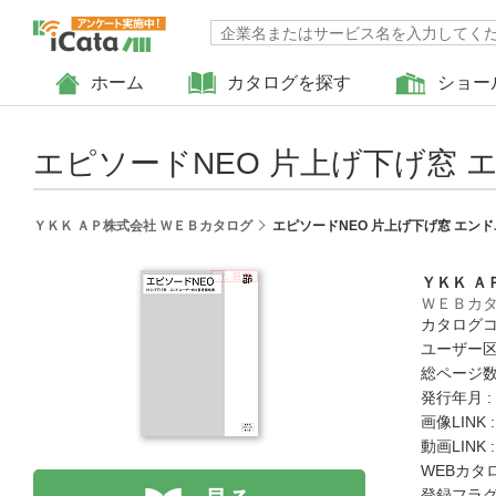
ホーム
カタログを探す
ショー
エピソードNEO 片上げ下げ窓 
ＹＫＫ ＡＰ株式会社 ＷＥＢカタログ
エピソードNEO 片上げ下げ窓 エンド
ＹＫＫ Ａ
ＷＥＢカ
カタログコード
ユーザー区
総ページ数 
発行年月 :
画像LINK 
動画LINK 
WEBカタ
登録フラグ