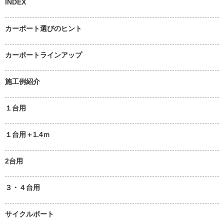
INDEX
カーポート選びのヒント
カーポートラインアップ
施工例紹介
１台用
１台用＋1.4ｍ
2台用
３・４台用
サイクルポート