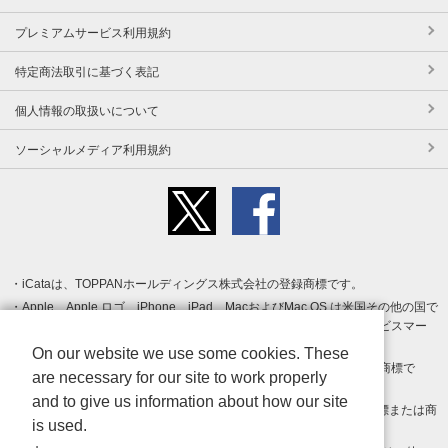
プレミアムサービス利用規約
特定商法取引に基づく表記
個人情報の取扱いについて
ソーシャルメディア利用規約
iCataは、TOPPANホールディングス株式会社の登録商標です。
Apple、Apple ロゴ、iPhone、iPad、MacおよびMac OS は米国その他の国で
登録された Apple Inc. の商標です。App Store は Apple Inc. のサービスマー
クです。
On our website we use some cookies. These
Android、Google Play および Google Play ロゴ は Google LLC の商標で
are necessary for our site to work properly
す。
and to give us information about how our site
Windows は Microsoft Inc.の米国およびその他の国における登録商標または商
is used.
標です。