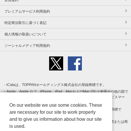
プレミアムサービス利用規約
特定商法取引に基づく表記
個人情報の取扱いについて
ソーシャルメディア利用規約
iCataは、TOPPANホールディングス株式会社の登録商標です。
Apple、Apple ロゴ、iPhone、iPad、MacおよびMac OS は米国その他の国で
登録された Apple Inc. の商標です。App Store は Apple Inc. のサービスマー
クです。
On our website we use some cookies. These
Android、Google Play および Google Play ロゴ は Google LLC の商標で
are necessary for our site to work properly
す。
and to give us information about how our site
Windows は Microsoft Inc.の米国およびその他の国における登録商標または商
is used.
標です。