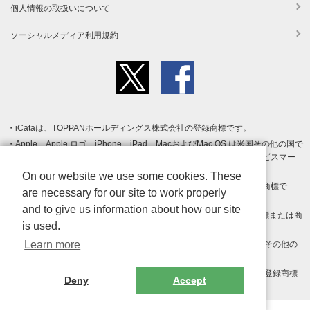
個人情報の取扱いについて
ソーシャルメディア利用規約
iCataは、TOPPANホールディングス株式会社の登録商標です。
Apple、Apple ロゴ、iPhone、iPad、MacおよびMac OS は米国その他の国で
登録された Apple Inc. の商標です。App Store は Apple Inc. のサービスマー
クです。
On our website we use some cookies. These
Android、Google Play および Google Play ロゴ は Google LLC の商標で
are necessary for our site to work properly
す。
and to give us information about how our site
Windows は Microsoft Inc.の米国およびその他の国における登録商標または商
is used.
標です。
Learn more
Adobe、Adobe Reader、Adobe PDF は、Adobe Inc.の米国およびその他の
国における商標または登録商標です。
その他、記載されている会社名、商品名、ロゴは各社の商標または登録商標
Deny
Accept
です。