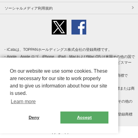
ソーシャルメディア利用規約
iCataは、TOPPANホールディングス株式会社の登録商標です。
Apple、Apple ロゴ、iPhone、iPad、MacおよびMac OS は米国その他の国で
登録された Apple Inc. の商標です。App Store は Apple Inc. のサービスマー
クです。
On our website we use some cookies. These
Android、Google Play および Google Play ロゴ は Google LLC の商標で
are necessary for our site to work properly
す。
and to give us information about how our site
Windows は Microsoft Inc.の米国およびその他の国における登録商標または商
is used.
標です。
Learn more
Adobe、Adobe Reader、Adobe PDF は、Adobe Inc.の米国およびその他の
国における商標または登録商標です。
その他、記載されている会社名、商品名、ロゴは各社の商標または登録商標
Deny
Accept
です。
Copyright (c) TOPPAN Inc.