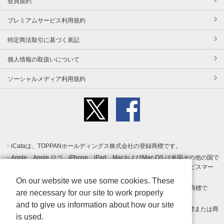
会員規約
プレミアムサービス利用規約
特定商法取引に基づく表記
個人情報の取扱いについて
ソーシャルメディア利用規約
iCataは、TOPPANホールディングス株式会社の登録商標です。
Apple、Apple ロゴ、iPhone、iPad、MacおよびMac OS は米国その他の国で
登録された Apple Inc. の商標です。App Store は Apple Inc. のサービスマー
クです。
On our website we use some cookies. These
Android、Google Play および Google Play ロゴ は Google LLC の商標で
are necessary for our site to work properly
す。
and to give us information about how our site
Windows は Microsoft Inc.の米国およびその他の国における登録商標または商
is used.
標です。