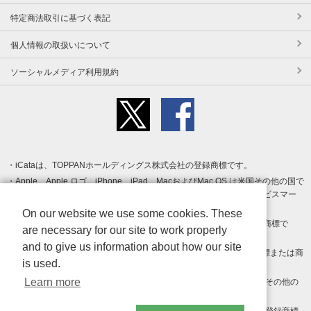
特定商法取引に基づく表記
個人情報の取扱いについて
ソーシャルメディア利用規約
iCataは、TOPPANホールディングス株式会社の登録商標です。
Apple、Apple ロゴ、iPhone、iPad、MacおよびMac OS は米国その他の国で
登録された Apple Inc. の商標です。App Store は Apple Inc. のサービスマー
クです。
On our website we use some cookies. These
Android、Google Play および Google Play ロゴ は Google LLC の商標で
are necessary for our site to work properly
す。
and to give us information about how our site
Windows は Microsoft Inc.の米国およびその他の国における登録商標または商
is used.
標です。
Learn more
Adobe、Adobe Reader、Adobe PDF は、Adobe Inc.の米国およびその他の
国における商標または登録商標です。
その他、記載されている会社名、商品名、ロゴは各社の商標または登録商標