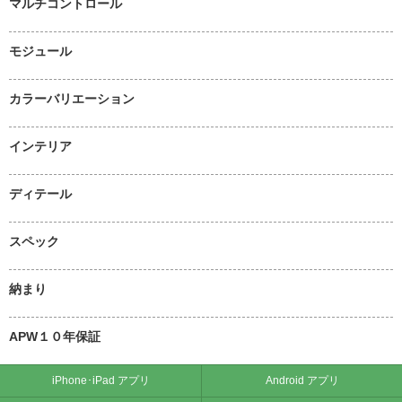
マルチコントロール
モジュール
カラーバリエーション
インテリア
ディテール
スペック
納まり
APW１０年保証
iPhone･iPad アプリ
Android アプリ