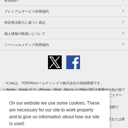
会員規約
プレミアムサービス利用規約
特定商法取引に基づく表記
個人情報の取扱いについて
ソーシャルメディア利用規約
iCataは、TOPPANホールディングス株式会社の登録商標です。
Apple、Apple ロゴ、iPhone、iPad、MacおよびMac OS は米国その他の国で
登録された Apple Inc. の商標です。App Store は Apple Inc. のサービスマー
クです。
On our website we use some cookies. These
Android、Google Play および Google Play ロゴ は Google LLC の商標で
are necessary for our site to work properly
す。
and to give us information about how our site
Windows は Microsoft Inc.の米国およびその他の国における登録商標または商
is used.
標です。