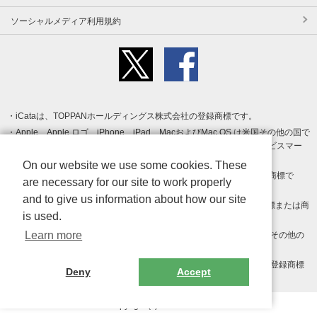
ソーシャルメディア利用規約
iCataは、TOPPANホールディングス株式会社の登録商標です。
Apple、Apple ロゴ、iPhone、iPad、MacおよびMac OS は米国その他の国で
登録された Apple Inc. の商標です。App Store は Apple Inc. のサービスマー
クです。
On our website we use some cookies. These
Android、Google Play および Google Play ロゴ は Google LLC の商標で
are necessary for our site to work properly
す。
and to give us information about how our site
Windows は Microsoft Inc.の米国およびその他の国における登録商標または商
is used.
標です。
Learn more
Adobe、Adobe Reader、Adobe PDF は、Adobe Inc.の米国およびその他の
国における商標または登録商標です。
その他、記載されている会社名、商品名、ロゴは各社の商標または登録商標
Deny
Accept
です。
Copyright (c) TOPPAN Inc.