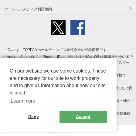
ソーシャルメディア利用規約
iCataは、TOPPANホールディングス株式会社の登録商標です。
Apple、Apple ロゴ、iPhone、iPad、MacおよびMac OS は米国その他の国で
登録された Apple Inc. の商標です。App Store は Apple Inc. のサービスマー
クです。
On our website we use some cookies. These
Android、Google Play および Google Play ロゴ は Google LLC の商標で
are necessary for our site to work properly
す。
and to give us information about how our site
Windows は Microsoft Inc.の米国およびその他の国における登録商標または商
is used.
標です。
Learn more
Adobe、Adobe Reader、Adobe PDF は、Adobe Inc.の米国およびその他の
国における商標または登録商標です。
その他、記載されている会社名、商品名、ロゴは各社の商標または登録商標
Deny
Accept
です。
Copyright (c) TOPPAN Inc.