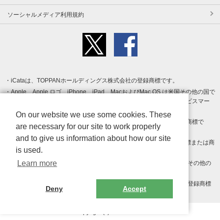
ソーシャルメディア利用規約
iCataは、TOPPANホールディングス株式会社の登録商標です。
Apple、Apple ロゴ、iPhone、iPad、MacおよびMac OS は米国その他の国で
登録された Apple Inc. の商標です。App Store は Apple Inc. のサービスマー
クです。
On our website we use some cookies. These
Android、Google Play および Google Play ロゴ は Google LLC の商標で
are necessary for our site to work properly
す。
and to give us information about how our site
Windows は Microsoft Inc.の米国およびその他の国における登録商標または商
is used.
標です。
Learn more
Adobe、Adobe Reader、Adobe PDF は、Adobe Inc.の米国およびその他の
国における商標または登録商標です。
その他、記載されている会社名、商品名、ロゴは各社の商標または登録商標
Deny
Accept
です。
Copyright (c) TOPPAN Inc.