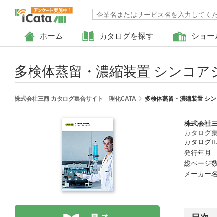
ホーム
カタログを探す
ショー
多検体蒸留・濃縮装置 シンコア
株式会社三商 カタログ集合サイト 理化CATA
多検体蒸留・濃縮装置 シ
株式会社
カタログ集
カタログID 
発行年月 :
総ページ数 
メーカー名