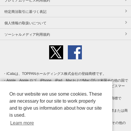
プレミアムサービス利用規約
特定商法取引に基づく表記
個人情報の取扱いについて
ソーシャルメディア利用規約
iCataは、TOPPANホールディングス株式会社の登録商標です。
Apple、Apple ロゴ、iPhone、iPad、MacおよびMac OS は米国その他の国で
登録された Apple Inc. の商標です。App Store は Apple Inc. のサービスマー
クです。
On our website we use some cookies. These
Android、Google Play および Google Play ロゴ は Google LLC の商標で
are necessary for our site to work properly
す。
and to give us information about how our site
Windows は Microsoft Inc.の米国およびその他の国における登録商標または商
is used.
標です。
Learn more
Adobe、Adobe Reader、Adobe PDF は、Adobe Inc.の米国およびその他の
国における商標または登録商標です。