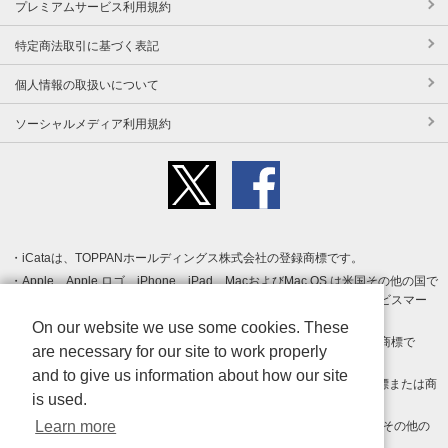
プレミアムサービス利用規約
特定商法取引に基づく表記
個人情報の取扱いについて
ソーシャルメディア利用規約
iCataは、TOPPANホールディングス株式会社の登録商標です。
Apple、Apple ロゴ、iPhone、iPad、MacおよびMac OS は米国その他の国で
登録された Apple Inc. の商標です。App Store は Apple Inc. のサービスマー
クです。
On our website we use some cookies. These
Android、Google Play および Google Play ロゴ は Google LLC の商標で
are necessary for our site to work properly
す。
and to give us information about how our site
Windows は Microsoft Inc.の米国およびその他の国における登録商標または商
is used.
標です。
Learn more
Adobe、Adobe Reader、Adobe PDF は、Adobe Inc.の米国およびその他の
国における商標または登録商標です。