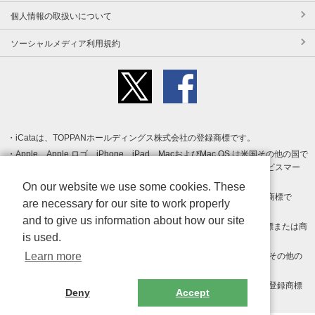
個人情報の取扱いについて
ソーシャルメディア利用規約
iCataは、TOPPANホールディングス株式会社の登録商標です。
Apple、Apple ロゴ、iPhone、iPad、MacおよびMac OS は米国その他の国で
登録された Apple Inc. の商標です。App Store は Apple Inc. のサービスマー
クです。
On our website we use some cookies. These
Android、Google Play および Google Play ロゴ は Google LLC の商標で
are necessary for our site to work properly
す。
and to give us information about how our site
Windows は Microsoft Inc.の米国およびその他の国における登録商標または商
is used.
標です。
Learn more
Adobe、Adobe Reader、Adobe PDF は、Adobe Inc.の米国およびその他の
国における商標または登録商標です。
その他、記載されている会社名、商品名、ロゴは各社の商標または登録商標
Deny
Accept
です。