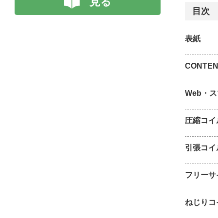
見る
目次
表紙
CONTEN
Web・
圧縮コイ
引張コイ
フリーサ
ねじりコ