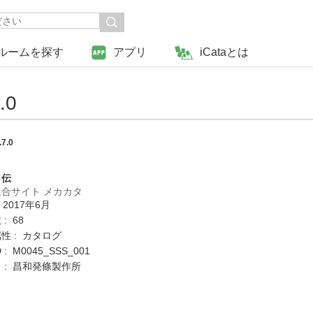
ルームを探す
アプリ
iCataとは
.0
7.0
日伝
合サイト メカカタ
 2017年6月
: 68
性 : カタログ
: M0045_SSS_001
 : 昌和発條製作所