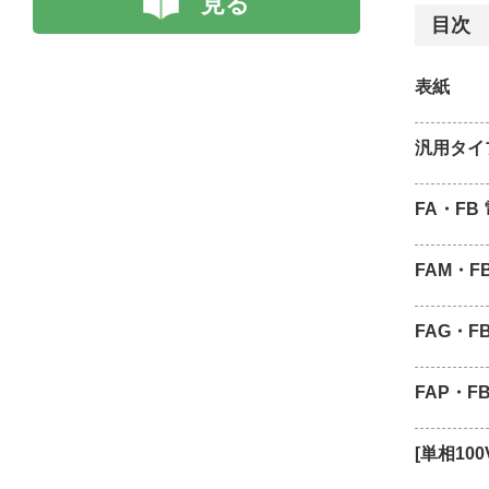
見る
目次
表紙
汎用タイ
FA・F
FAM・
FAG・
FAP・
[単相1