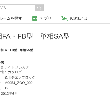
ルームを探す
アプリ
iCataとは
A・FB型 単相SA型
相FA・FB型 単相SA型
日伝
合サイト メカカタ
性 : カタログ
 : 象印チエンブロック
: M0054_ZOO_002
: 12
 2012年6月