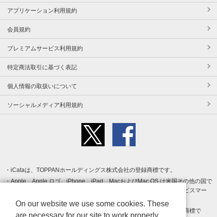
アプリケーション利用規約
会員規約
プレミアムサービス利用規約
特定商法取引に基づく表記
個人情報の取扱いについて
ソーシャルメディア利用規約
iCataは、TOPPANホールディングス株式会社の登録商標です。
Apple、Apple ロゴ、iPhone、iPad、MacおよびMac OS は米国その他の国で
登録された Apple Inc. の商標です。App Store は Apple Inc. のサービスマー
クです。
On our website we use some cookies. These
Android、Google Play および Google Play ロゴ は Google LLC の商標で
are necessary for our site to work properly